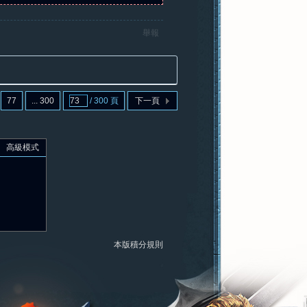
舉報
77
... 300
/ 300 頁
下一頁
高級模式
本版積分規則