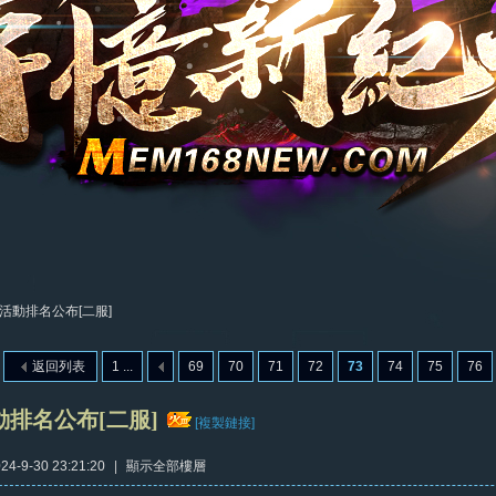
活動排名公布[二服]
返回列表
1 ...
69
70
71
72
73
74
75
76
排名公布[二服]
[複製鏈接]
4-9-30 23:21:20
|
顯示全部樓層