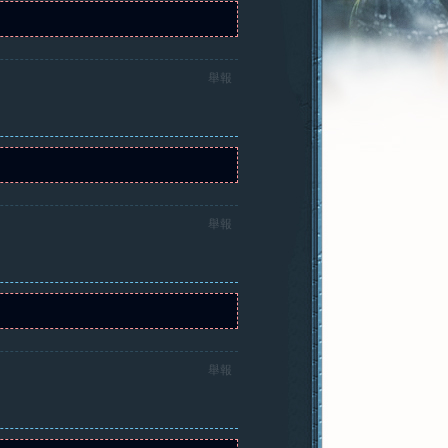
舉報
舉報
舉報