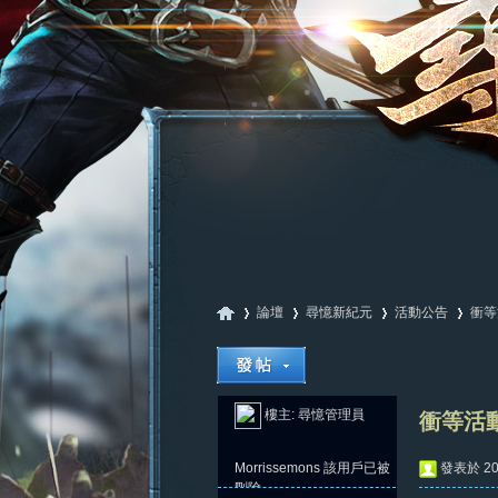
論壇
尋憶新紀元
活動公告
衝等
尋
»
›
›
›
樓主:
尋憶管理員
衝等活動
Morrissemons
該用戶已被
發表於 202
刪除