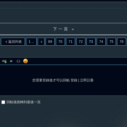
下一頁 »
返回列表
1 ...
69
70
71
72
73
74
75
76
您需要登錄後才可以回帖
登錄
|
立即註冊
回帖後跳轉到最後一頁