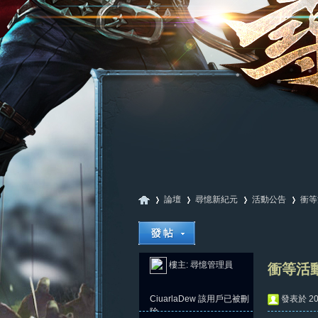
論壇
尋憶新紀元
活動公告
衝等
尋
»
›
›
›
樓主:
尋憶管理員
衝等活動
CiuarlaDew
該用戶已被刪
發表於 202
除