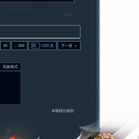
舉報
36
... 300
/ 300 頁
下一頁
高級模式
本版積分規則