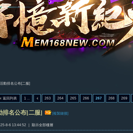
活動排名公布[二服]
返回列表
1 ...
263
264
265
266
267
268
269
排名公布[二服]
[複製鏈接]
5-8-6 13:44:52
|
顯示全部樓層