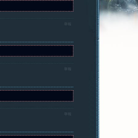
舉報
舉報
舉報