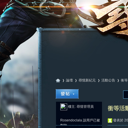
論壇
尋憶新紀元
活動公告
衝等
尋
»
›
›
›
樓主:
尋憶管理員
衝等活動
Rosendoclala
該用戶已被
發表於 202
刪除