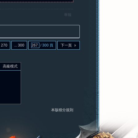
舉報
270
... 300
/ 300 頁
下一頁
高級模式
本版積分規則