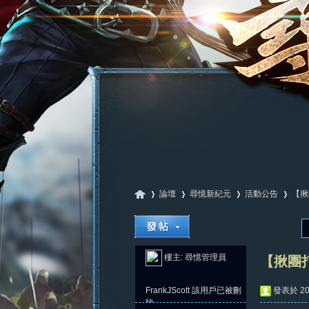
論壇
尋憶新紀元
活動公告
【揪
尋
»
›
›
›
樓主:
尋憶管理員
【揪團
FrankJScott
該用戶已被刪
發表於 202
除