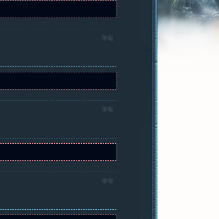
舉報
舉報
舉報