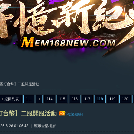
團打台幣】二服開服活動
返回列表
1 ...
114
115
116
117
118
119
120
打台幣】二服開服活動
[複製鏈接]
5-6-26 01:06:43
|
顯示全部樓層