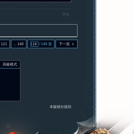
舉報
121
... 140
/ 140 頁
下一頁
高級模式
本版積分規則