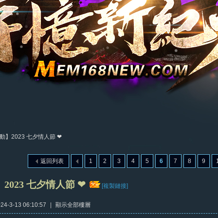
動】2023 七夕情人節 ❤
返回列表
1
2
3
4
5
6
7
8
9
2023 七夕情人節 ❤
[複製鏈接]
4-3-13 06:10:57
|
顯示全部樓層