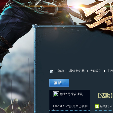
論壇
尋憶新紀元
活動公告
【活
尋
»
›
›
›
樓主:
尋憶管理員
【活動】
FrankFauct
該用戶已被刪
發表於 202
除