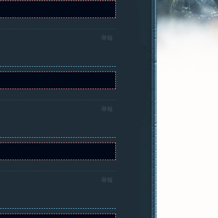
舉報
舉報
舉報