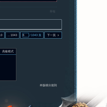
舉報
10
... 1043
/ 1043 頁
下一頁
高級模式
本版積分規則