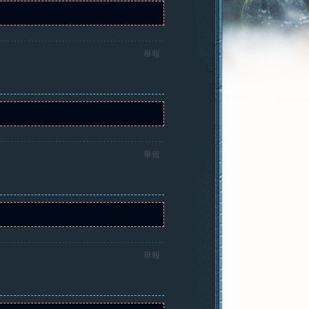
舉報
舉報
舉報