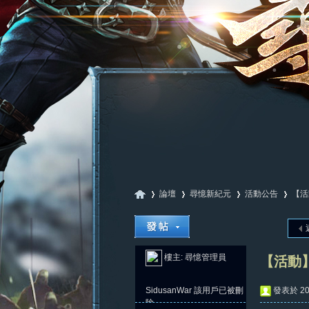
論壇
尋憶新紀元
活動公告
【活
尋
»
›
›
›
樓主:
尋憶管理員
【活動】
SidusanWar
該用戶已被刪
發表於 202
除