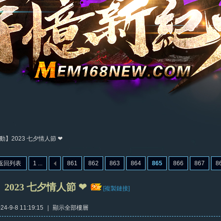
動】2023 七夕情人節 ❤
返回列表
1 ...
861
862
863
864
865
866
867
8
2023 七夕情人節 ❤
[複製鏈接]
4-9-8 11:19:15
|
顯示全部樓層