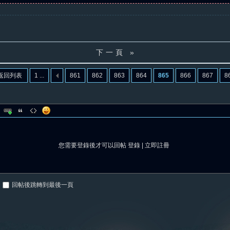
下一頁 »
返回列表
1 ...
861
862
863
864
865
866
867
8
您需要登錄後才可以回帖
登錄
|
立即註冊
回帖後跳轉到最後一頁