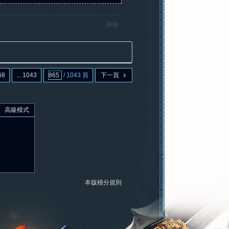
舉報
68
... 1043
/ 1043 頁
下一頁
高級模式
本版積分規則