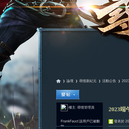
論壇
尋憶新紀元
活動公告
20
尋
»
›
›
›
樓主:
尋憶管理員
2023
FrankFauct
該用戶已被刪
發表於 202
除