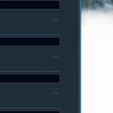
舉報
舉報
舉報