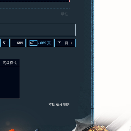
舉報
51
... 689
/ 689 頁
下一頁
高級模式
本版積分規則