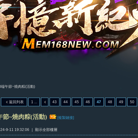
23端午節~燒肉粽(活動)
返回列表
1 ...
43
44
45
46
47
48
49
50
端午節~燒肉粽(活動)
[複製鏈接]
4-9-11 19:32:06
|
顯示全部樓層