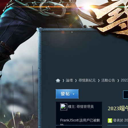
論壇
尋憶新紀元
活動公告
20
尋
»
›
›
›
樓主:
尋憶管理員
2023
FrankJScott
該用戶已被刪
發表於 202
除