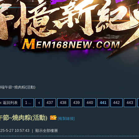
23端午節~燒肉粽(活動)
返回列表
1 ...
437
438
439
440
441
442
443
端午節~燒肉粽(活動)
[複製鏈接]
5-5-27 10:57:43
|
顯示全部樓層