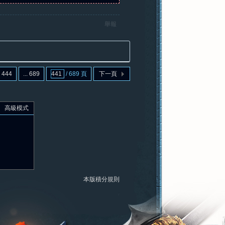
舉報
444
... 689
/ 689 頁
下一頁
高級模式
本版積分規則