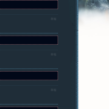
舉報
舉報
舉報