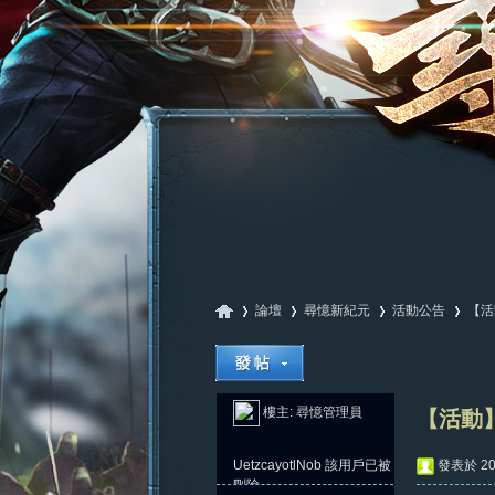
論壇
尋憶新紀元
活動公告
【活
尋
»
›
›
›
樓主:
尋憶管理員
【活動】
UetzcayotlNob
該用戶已被
發表於 202
刪除