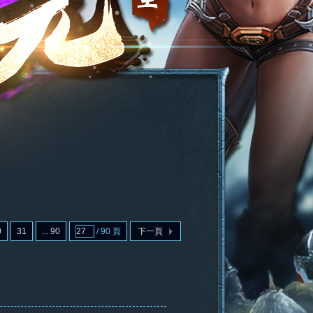
0
31
... 90
/ 90 頁
下一頁