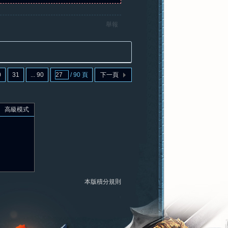
舉報
0
31
... 90
/ 90 頁
下一頁
高級模式
本版積分規則