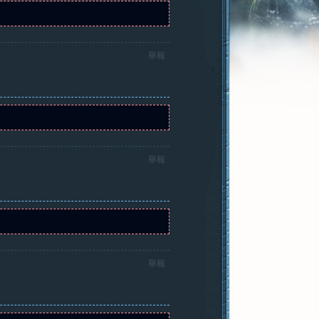
舉報
舉報
舉報