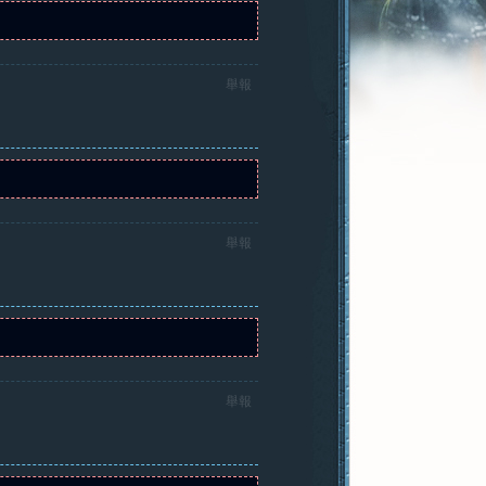
舉報
舉報
舉報