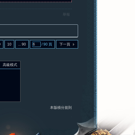
舉報
9
10
... 90
/ 90 頁
下一頁
高級模式
本版積分規則