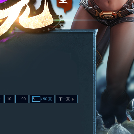
9
10
... 90
/ 90 頁
下一頁