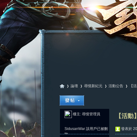
論壇
尋憶新紀元
活動公告
【活
尋
»
›
›
›
樓主:
尋憶管理員
【活動】
SidusanWar
該用戶已被刪
發表於 202
除