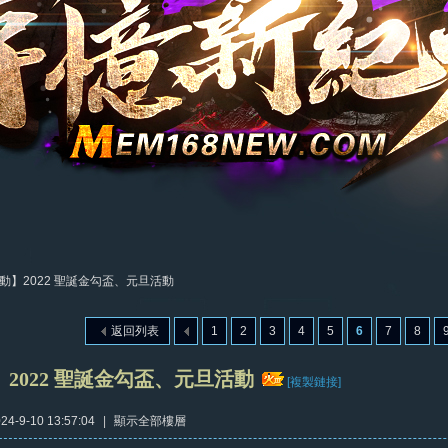
動】2022 聖誕金勾盃、元旦活動
返回列表
1
2
3
4
5
6
7
8
2022 聖誕金勾盃、元旦活動
[複製鏈接]
4-9-10 13:57:04
|
顯示全部樓層