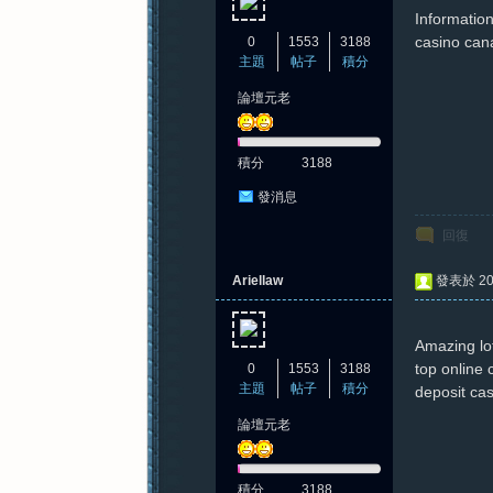
Information 
casino can
0
1553
3188
主題
帖子
積分
論壇元老
積分
3188
發消息
回復
Ariellaw
發表於 202
Amazing lots
top online
0
1553
3188
主題
帖子
積分
deposit ca
論壇元老
積分
3188