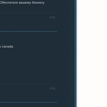
 Обеспечьте вашему бизнесу
舉報
no canada
舉報