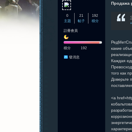
Продажа р
0
21
192
主題
帖子
積分
註冊會員
憶
РедМетСпл
積分
192
какие объ
реализаци
發消息
Каждая ед
Превосход
того как 
Доверьте 
поставляе
新
<a href=htt
кобальтов
разработа
коррозион
энергетич
характери