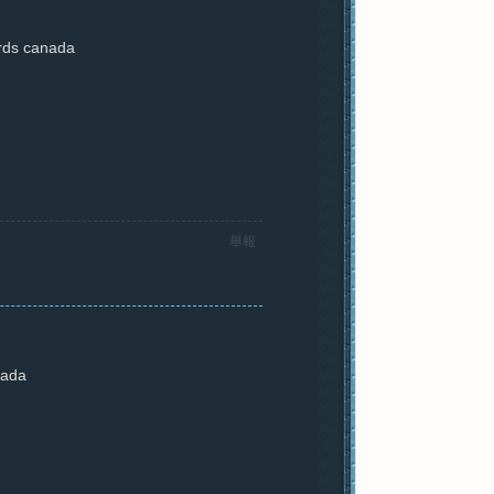
ards canada
舉報
nada