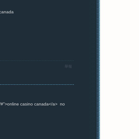
 canada
舉報
e/#">online casino canada</a> no