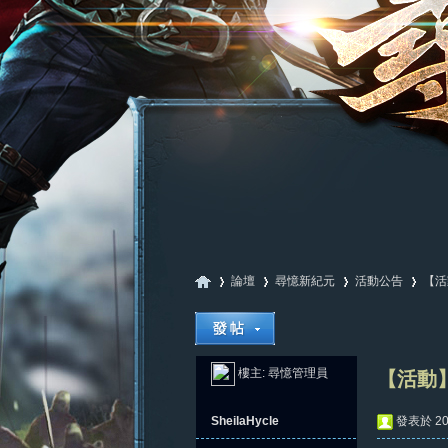
論壇
尋憶新紀元
活動公告
【活
尋
»
›
›
›
樓主:
尋憶管理員
【活動】
SheilaHycle
發表於 202