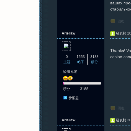
ваших про
стабильнос
紀
回復
Ariellaw
發表於 202
Thanks! Val
casino can
0
1553
3188
主題
帖子
積分
論壇元老
元
積分
3188
發消息
回復
Ariellaw
發表於 202