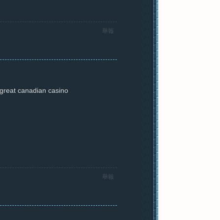
舉報
>great canadian casino
舉報