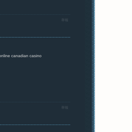
舉報
online canadian casino
舉報