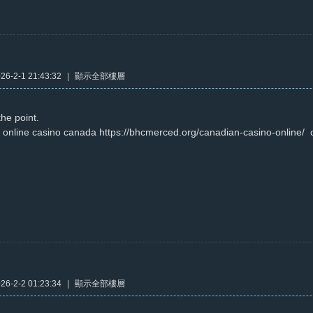
6-2-1 21:43:32
|
顯示全部樓層
he point.
 online casino canada https://bhcmerced.org/canadian-casino-online/ 
6-2-2 01:23:34
|
顯示全部樓層