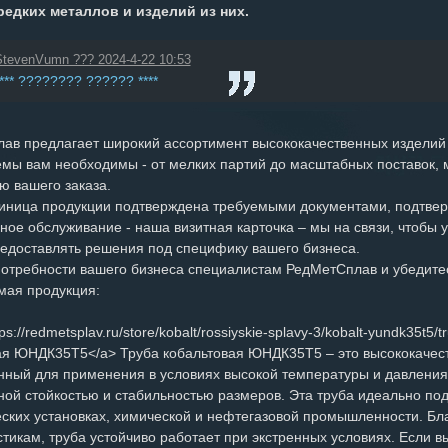
едких металлов и изделий из них.
StevenVumn ??? 2024-4-22 10:53
**** ???????? ?????? ****
ав предлагает широкий ассортимент высококачественных изделий 
емы вам необходимы - от мелких партий до масштабных поставок,
ю вашего заказа.
иница продукции подтверждена требуемыми документами, подтвер
ное обслуживание - наша визитная карточка – мы на связи, чтобы
предоставлять решения под специфику вашего бизнеса.
потребности вашего бизнеса специалистам РедМетСплав и убедите
мая продукция:
ps://redmetsplav.ru/store/kobalt/rossiyskie-splavy-3/kobalt-yundk35t5
ая ЮНДК35Т5</a> Труба кобальтовая ЮНДК35Т5 – это высококачест
нный для применения в условиях высокой температуры и давления
ной стойкостью и стабильностью размеров. Эта труба идеально под
еских установках, химической и нефтегазовой промышленности. Б
стикам, труба устойчиво работает при экстренных условиях. Если