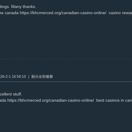
tings. Many thanks.
ine canada https://bhcmerced.org/canadian-casino-online/ casino rew
6-2-1 16:58:10
|
顯示全部樓層
ellent stuff.
ada https://bhcmerced.org/canadian-casino-online/ best casinos in ca