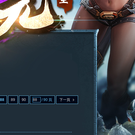
88
89
90
/ 90 頁
下一頁