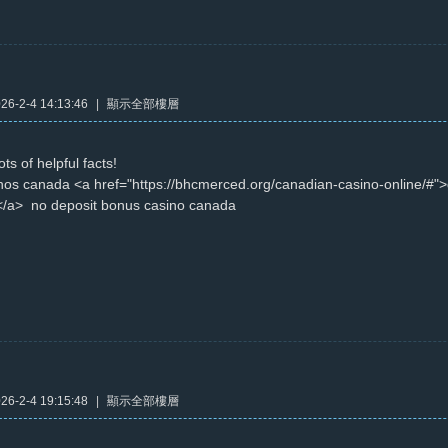
6-2-4 14:13:46
|
顯示全部樓層
ots of helpful facts!
inos canada <a href="https://bhcmerced.org/canadian-casino-online/#"
/a> no deposit bonus casino canada
6-2-4 19:15:48
|
顯示全部樓層