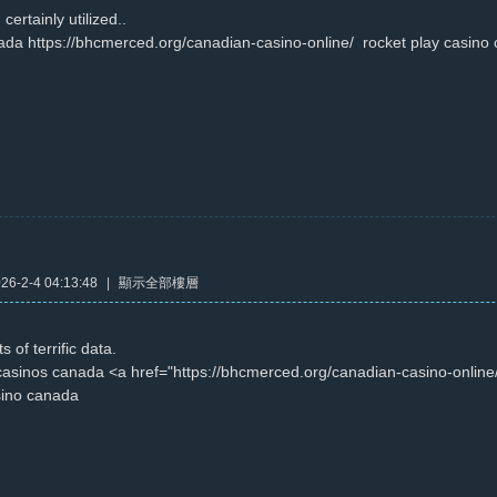
certainly utilized..
ada https://bhcmerced.org/canadian-casino-online/ rocket play casino
6-2-4 04:13:48
|
顯示全部樓層
 of terrific data.
 casinos canada <a href="https://bhcmerced.org/canadian-casino-onlin
sino canada