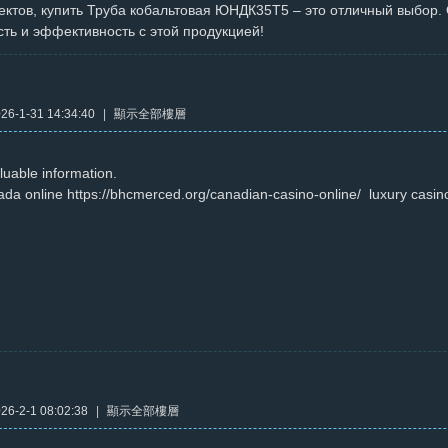
ектов, купить Труба кобальтовая ЮНДК35Т5 – это отличный выбор.
ть и эффективность с этой продукцией!
6-1-31 14:34:40
|
顯示全部樓層
uable information.
ada online https://bhcmerced.org/canadian-casino-online/ luxury casi
6-2-1 08:02:38
|
顯示全部樓層