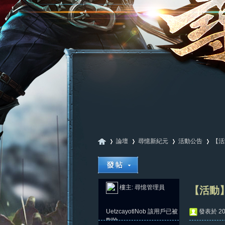
論壇
尋憶新紀元
活動公告
【活
尋
»
›
›
›
樓主:
尋憶管理員
【活動】
UetzcayotlNob
該用戶已被
發表於 202
刪除