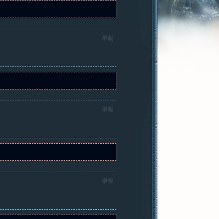
舉報
舉報
舉報