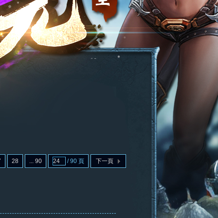
7
28
... 90
/ 90 頁
下一頁