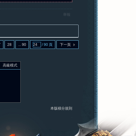
舉報
7
28
... 90
/ 90 頁
下一頁
高級模式
本版積分規則