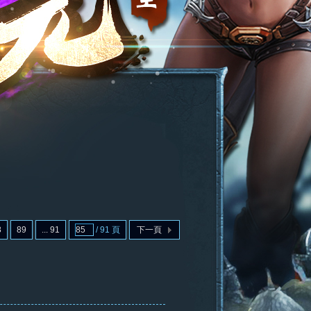
8
89
... 91
/ 91 頁
下一頁