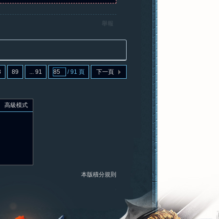
舉報
8
89
... 91
/ 91 頁
下一頁
高級模式
本版積分規則