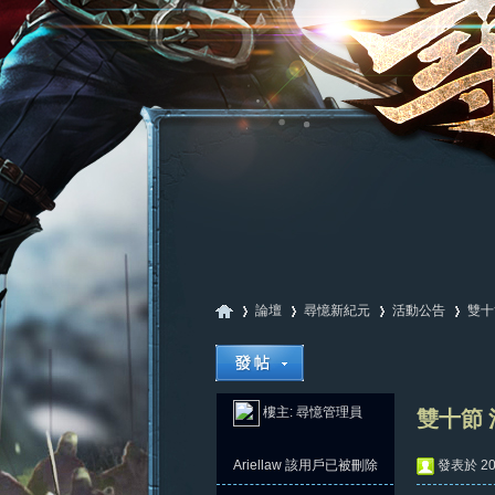
論壇
尋憶新紀元
活動公告
雙十
尋
»
›
›
›
樓主:
尋憶管理員
雙十節 
Ariellaw
該用戶已被刪除
發表於 202