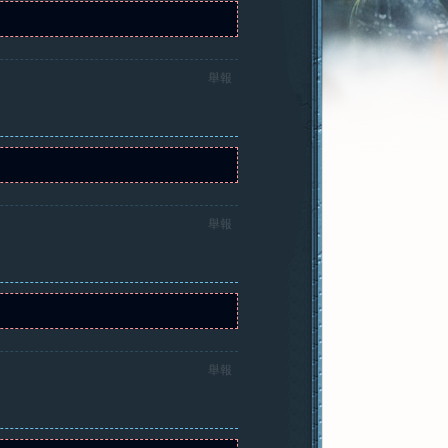
舉報
舉報
舉報