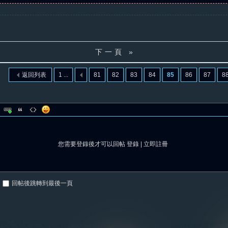
下一頁 »
返回列表
1 ...
81
82
83
84
85
86
87
8
您需要登錄後才可以回帖
登錄
|
立即註冊
回帖後跳轉到最後一頁