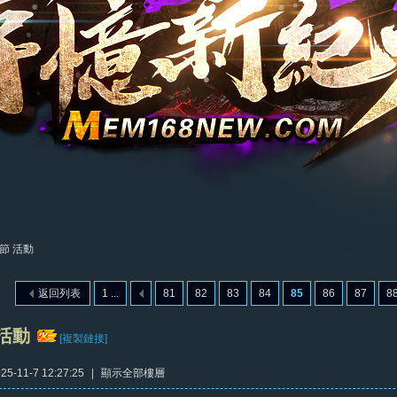
節 活動
返回列表
1 ...
81
82
83
84
85
86
87
8
活動
[複製鏈接]
5-11-7 12:27:25
|
顯示全部樓層