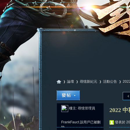
論壇
尋憶新紀元
活動公告
20
尋
»
›
›
›
樓主:
尋憶管理員
2022
FrankFauct
該用戶已被刪
發表於 202
除