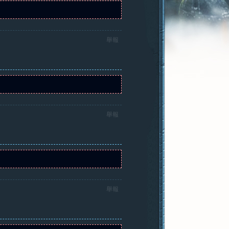
舉報
舉報
舉報