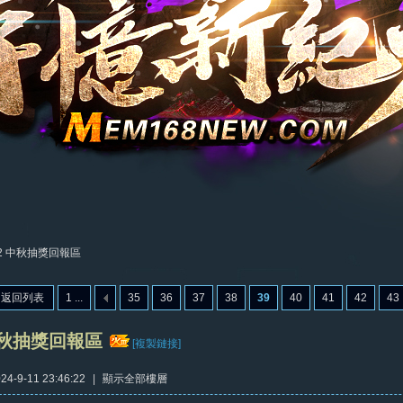
22 中秋抽獎回報區
返回列表
1 ...
35
36
37
38
39
40
41
42
43
 中秋抽獎回報區
[複製鏈接]
4-9-11 23:46:22
|
顯示全部樓層