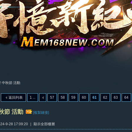
22 中秋節 活動
返回列表
1 ...
57
58
59
60
61
62
63
64
中秋節 活動
[複製鏈接]
4-9-28 17:09:20
|
顯示全部樓層