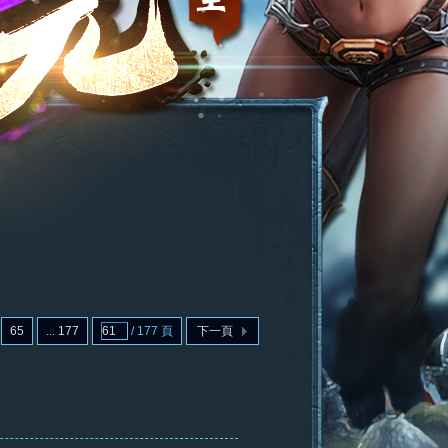
65
... 177
/ 177 頁
下一頁