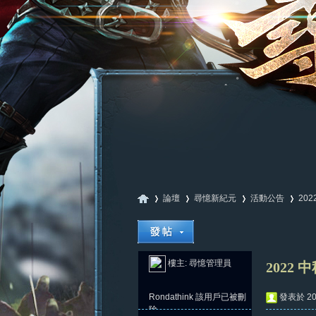
論壇
尋憶新紀元
活動公告
20
尋
»
›
›
›
樓主:
尋憶管理員
2022 
Rondathink
該用戶已被刪
發表於 202
除