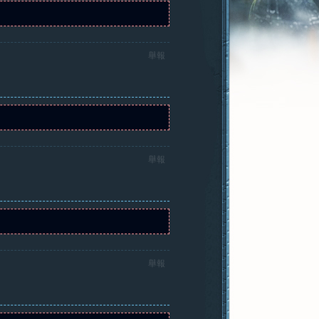
舉報
舉報
舉報