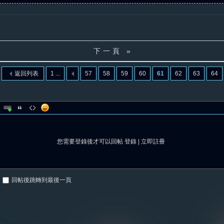
下一頁 »
返回列表
1 ...
57
58
59
60
61
62
63
64
您需要登錄後才可以回帖
登錄
|
立即註冊
回帖後跳轉到最後一頁