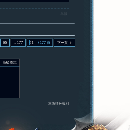
舉報
65
... 177
/ 177 頁
下一頁
高級模式
本版積分規則