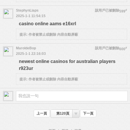
StephynLiaps
該用戶已被刪除
#
599
2025-1-1 11:54:15
casino online aams e16xrl
提示:
作者被禁止或刪除 內容自動屏蔽
MaroldeBop
該用戶已被刪除
#
600
2025-1-1 22:16:03
newest online casinos for australian players
r923ur
提示:
作者被禁止或刪除 內容自動屏蔽
上一頁
第120頁
下一頁