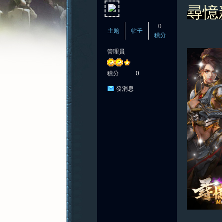
尋憶
0
主題
帖子
積分
管理員
憶
積分
0
發消息
新