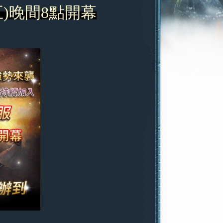
五)晚間8點開幕