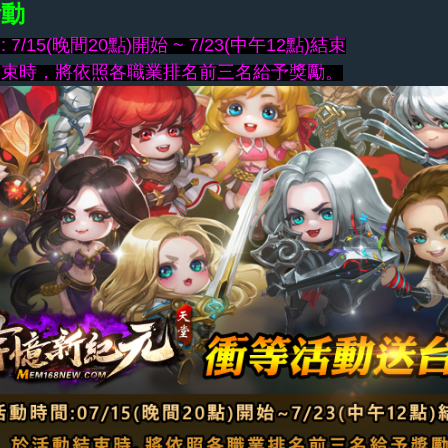
活動
7/15(晚間20點)開始 ~ 7/23(中午12點)結束
結束時，將依照各職業排名前三名給予獎勵。