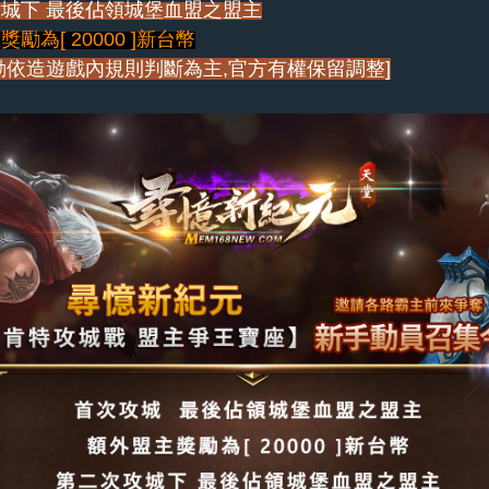
城下 最後佔領城堡血盟之盟主
勵為[ 20000 ]新台幣
動依造遊戲內規則判斷為主,官方有權保留調整]