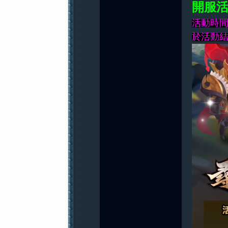
開服
活動時間: 
於活動
紀
元