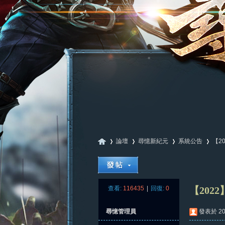
論壇
尋憶新紀元
系統公告
【2
尋
»
›
›
›
查看:
116435
|
回復:
0
【202
尋憶管理員
發表於 202