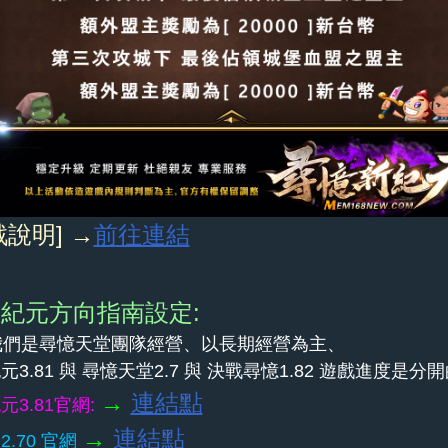
戰說明]
→
前往連結
紀元方向指南設定:
先我們是尋憶天堂團隊經營、以長期經營為主、
3.81 與 尋憶天堂2.7 與 決戰尋憶1.82 遊戲進度是分
→
連結點
3.81官網:
→
連結點
.70 官網