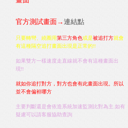
官方測試畫面→
連結點
只要轉彎、繞圈用
第三方角色
或是
被追打方
就會
有這種隔空追打畫面出現是正常的!!
如果雙方一樣速度走直線就不會有這種畫面出
現!!
就如你追打對方，對方也會有此畫面出現。所以
並不會偏袒哪方
主要判斷還是會依造系統加速監測比對為主.如有
疑慮可以請客服協助查詢