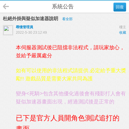
系統公告
回復
杜絕外掛與疑似加速器說眀
看全部
尋憶管理員
樓主
2022-5-30 23:12:49
收藏
本伺服器測試後已阻擋非法程式，請玩家放心，
並給予嚴厲處分
如有可以使用的非法程式請提供.必定給予重大獎
勵!! 遊戲品質是需要大家共同為護
變身<死騎>包含其他優化過後會有殘影打人會有
疑似加速器畫面出現，經過測試後是正常的
已下是官方人員開角色測試追打的
畫面