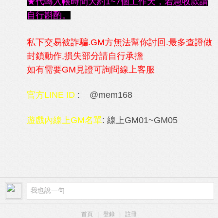
★代轉入帳時間大約1~7個工作天，若急收款請
自行斟酌。
私下交易被詐騙.GM方無法幫你討回.最多查證做
封鎖動作,損失部分請自行承擔
如有需要GM見證可詢問線上客服
官方LINE ID
: @mem168
遊戲內線上GM名單
: 線上GM01~GM05
首頁
|
登錄
|
註冊