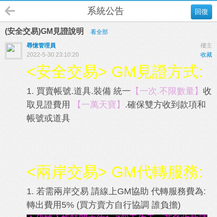
系統公告
回復
(安全交易)GM見證說明
看全部
尋憶管理員
樓主
2022-5-30 23:10:20
收藏
<安全交易> GM見證方式:
1. 買賣帳號.道具.裝備 統一
【一次.不限數量】
收
取見證費用
【一萬天寶】
.確保雙方收到款項和
帳號或道具
<兩岸交易> GM代轉服務:
1. 若需兩岸交易 請線上GM協助 代轉服務費為:
轉出費用5% (買方賣方自行協調 誰負擔)