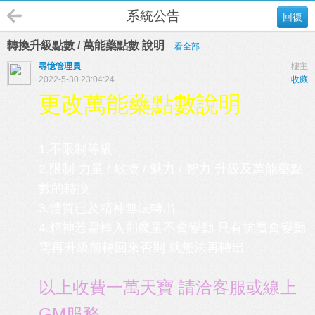
系統公告
回復
轉換升級點數 / 萬能藥點數 說明
看全部
尋憶管理員
樓主
2022-5-30 23:04:24
收藏
更改萬能藥點數說明
1.不限制等級
2.限制 力量 / 敏捷 / 魅力 / 智力 升級及萬能藥點
數的轉換
3.體質已及精神無法轉出
4.精神若需轉入則魔量不會變動 只有抗魔會變動
需再升級前轉回來否則 就無法再轉出
以上收費一萬天寶 請洽客服或線上
GM服務