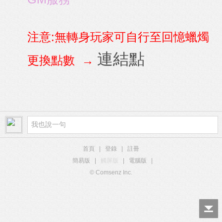
注意:無轉身玩家可自行至回憶蠟燭
連結點
更換點數 →
首頁
|
登錄
|
註冊
簡易版
|
觸屏版
|
電腦版
|
© Comsenz Inc.