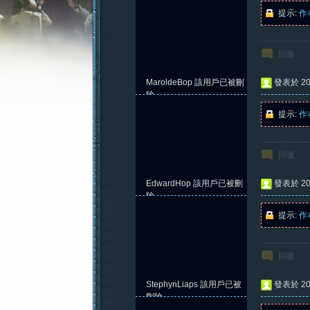
提示:
作
回復
憶
MaroldeBop
該用戶已被刪
發表於 202
除
提示:
作
回復
EdwardHop
該用戶已被刪
發表於 202
除
提示:
作
新
回復
StephynLiaps
該用戶已被
發表於 202
刪除