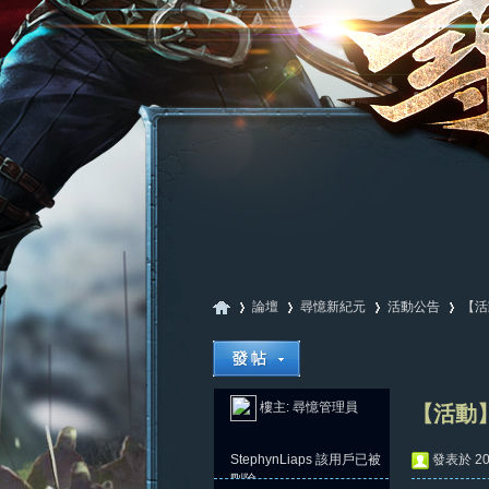
論壇
尋憶新紀元
活動公告
【活
尋
»
›
›
›
樓主:
尋憶管理員
【活動】
StephynLiaps
該用戶已被
發表於 202
刪除