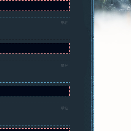
舉報
舉報
舉報