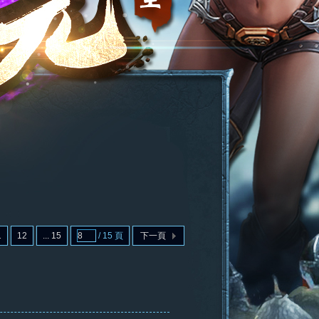
1
12
... 15
/ 15 頁
下一頁