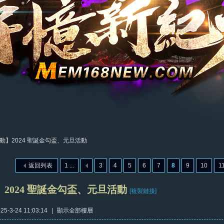
動】2024 聖誕金勾盃、元旦活動
返回列表
1 ...
3
4
5
6
7
8
9
10
1
2024 聖誕金勾盃、元旦活動
[複製鏈接]
5-3-24 11:03:14
|
顯示全部樓層