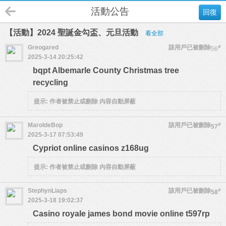
活動公告
回復
【活動】2024 聖誕金勾盃、元旦活動
看全部
Greogared
該用戶已被刪除
#
56
2025-3-14 20:25:42
bqpt Albemarle County Christmas tree
recycling
提示:
作者被禁止或刪除 內容自動屏蔽
MaroldeBop
該用戶已被刪除
#
57
2025-3-17 07:53:49
Cypriot online casinos z168ug
提示:
作者被禁止或刪除 內容自動屏蔽
StephynLiaps
該用戶已被刪除
#
58
2025-3-18 19:02:37
Casino royale james bond movie online t597rp