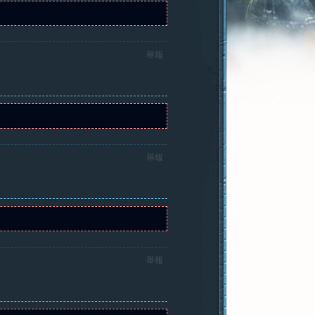
舉報
舉報
舉報