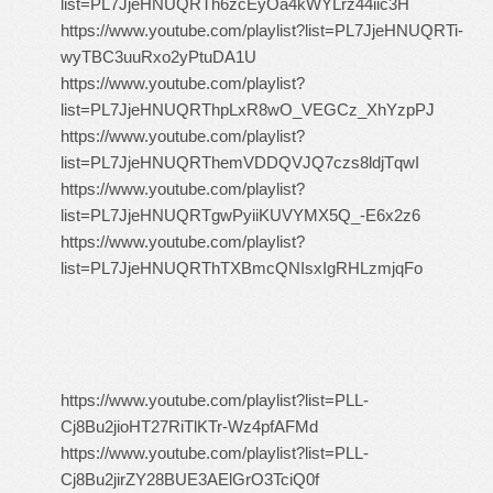
list=PL7JjeHNUQRTh6zcEyOa4kWYLrz44iic3H
https://www.youtube.com/playlist?list=PL7JjeHNUQRTi-
wyTBC3uuRxo2yPtuDA1U
https://www.youtube.com/playlist?
list=PL7JjeHNUQRThpLxR8wO_VEGCz_XhYzpPJ
https://www.youtube.com/playlist?
list=PL7JjeHNUQRThemVDDQVJQ7czs8ldjTqwI
https://www.youtube.com/playlist?
list=PL7JjeHNUQRTgwPyiiKUVYMX5Q_-E6x2z6
https://www.youtube.com/playlist?
list=PL7JjeHNUQRThTXBmcQNIsxIgRHLzmjqFo
https://www.youtube.com/playlist?list=PLL-
Cj8Bu2jioHT27RiTlKTr-Wz4pfAFMd
https://www.youtube.com/playlist?list=PLL-
Cj8Bu2jirZY28BUE3AElGrO3TciQ0f