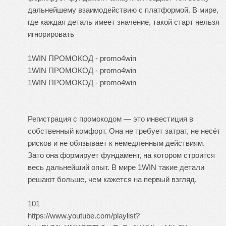
дальнейшему взаимодействию с платформой. В мире,
где каждая деталь имеет значение, такой старт нельзя
игнорировать
1WIN ПРОМОКОД - promo4win
1WIN ПРОМОКОД - promo4win
1WIN ПРОМОКОД - promo4win
Регистрация с промокодом — это инвестиция в
собственный комфорт. Она не требует затрат, не несёт
рисков и не обязывает к немедленным действиям.
Зато она формирует фундамент, на котором строится
весь дальнейший опыт. В мире 1WIN такие детали
решают больше, чем кажется на первый взгляд.
101
https://www.youtube.com/playlist?