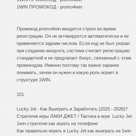
1WIN ПРОМОКОД - promo4win
Промокод promo4win вводится строго во время
регистрации. Он не активируется автоматически и не
применяется задним числом. Если код не был указан
при создании аккаунта, система считает регистрацию
стандартной и не предлагает бонус, связанный с этим
промокодом. Именно поэтому так важно заранее
понимать, зачем он нужен и какую роль играет в
структуре 1WIN.
101
Lucky Jet - Как Выиграть и Заработать (2025 - 2026)?
Стратегия игры ЛАКИ ДЖЕТ / Тактика в игре Lucky Jet
1win стратегия как играть на телефоне
Как правильно играть в Lucky Jet как выиграть на 1win