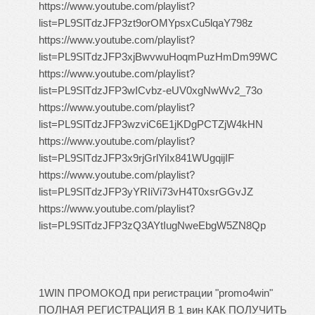
https://www.youtube.com/playlist?
list=PL9SlTdzJFP3zt9orOMYpsxCu5lqaY798z
https://www.youtube.com/playlist?
list=PL9SlTdzJFP3xjBwvwuHoqmPuzHmDm99WC
https://www.youtube.com/playlist?
list=PL9SlTdzJFP3wICvbz-eUV0xgNwWv2_73o
https://www.youtube.com/playlist?
list=PL9SlTdzJFP3wzviC6E1jKDgPCTZjW4kHN
https://www.youtube.com/playlist?
list=PL9SlTdzJFP3x9rjGrlYiIx841WUgqijIF
https://www.youtube.com/playlist?
list=PL9SlTdzJFP3yYRIiVi73vH4T0xsrGGvJZ
https://www.youtube.com/playlist?
list=PL9SlTdzJFP3zQ3AYtIugNweEbgW5ZN8Qp
1WIN ПРОМОКОД при регистрации "promo4win"
ПОЛНАЯ РЕГИСТРАЦИЯ В 1 вин КАК ПОЛУЧИТЬ