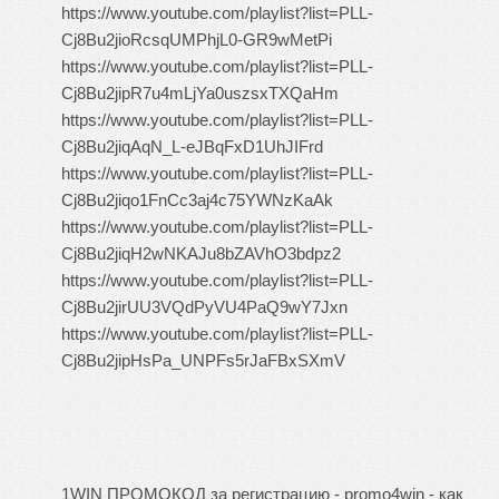
https://www.youtube.com/playlist?list=PLL-
Cj8Bu2jioRcsqUMPhjL0-GR9wMetPi
https://www.youtube.com/playlist?list=PLL-
Cj8Bu2jipR7u4mLjYa0uszsxTXQaHm
https://www.youtube.com/playlist?list=PLL-
Cj8Bu2jiqAqN_L-eJBqFxD1UhJIFrd
https://www.youtube.com/playlist?list=PLL-
Cj8Bu2jiqo1FnCc3aj4c75YWNzKaAk
https://www.youtube.com/playlist?list=PLL-
Cj8Bu2jiqH2wNKAJu8bZAVhO3bdpz2
https://www.youtube.com/playlist?list=PLL-
Cj8Bu2jirUU3VQdPyVU4PaQ9wY7Jxn
https://www.youtube.com/playlist?list=PLL-
Cj8Bu2jipHsPa_UNPFs5rJaFBxSXmV
1WIN ПРОМОКОД за регистрацию - promo4win - как