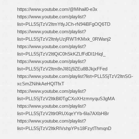
https://www.youtube.com/@Mihail0-e3x
https://www.youtube.com/playlist?
list=PLL5SjTzV2ItmYtlyJCh-rN94iBFgOQ6TD
https://www.youtube.com/playlist?
list=PLL5SjTzV2ItnlyUzjRWTrKMxk_0RWanj2
https://www.youtube.com/playlist?
list=PLL5SjTzV2ItlQiC0hSkKZLfFdDI1HiqI_
https://www.youtube.com/playlist?
list=PLL5SjTzV2Itm8nJI81j9ZEu8BJkjxFFed
https://www.youtube.com/playlist?list=PLL5SjTzV2ItnSG-
xcSmZNihkAeHQlTfxT
https://www.youtube.com/playlist?
list=PLL5SjTzV2ItkBl0TgCXoXHzmnyquS3gMA
https://www.youtube.com/playlist?
list=PLL5SjTzV2Itlr0RUXqeYYb-6Ia7AXbHBr
https://www.youtube.com/playlist?
list=PLL5SjTzV2ItkRIVshpYPs18FzytThmqnD