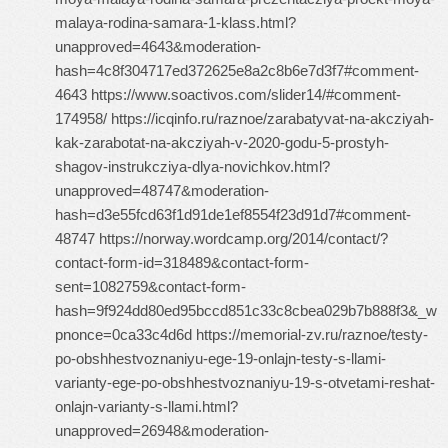
malaya-rodina-samara-1-klass.html?
unapproved=4643&moderation-
hash=4c8f304717ed372625e8a2c8b6e7d3f7#comment-
4643 https://www.soactivos.com/slider14/#comment-
174958/ https://icqinfo.ru/raznoe/zarabatyvat-na-akcziyah-
kak-zarabotat-na-akcziyah-v-2020-godu-5-prostyh-
shagov-instrukcziya-dlya-novichkov.html?
unapproved=48747&moderation-
hash=d3e55fcd63f1d91de1ef8554f23d91d7#comment-
48747 https://norway.wordcamp.org/2014/contact/?
contact-form-id=318489&contact-form-
sent=1082759&contact-form-
hash=9f924dd80ed95bccd851c33c8cbea029b7b888f3&_w
pnonce=0ca33c4d6d https://memorial-zv.ru/raznoe/testy-
po-obshhestvoznaniyu-ege-19-onlajn-testy-s-llami-
varianty-ege-po-obshhestvoznaniyu-19-s-otvetami-reshat-
onlajn-varianty-s-llami.html?
unapproved=26948&moderation-