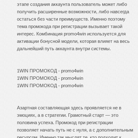
этапе создания аккаунта пользователь может либо
получить расширенные возможности, либо навсегда
остаться без части преимуществ. Именно поэтому
тема промокода при регистрации вызывает такой
интерес. Комбинация promo4win используется для
активации бонусной модели, которая влияет на весь
дальнейший путь аккаунта внутри системы.
1WIN ПРОМОКОД - promo4win
1WIN ПРОМОКОД - promo4win
1WIN ПРОМОКОД - promo4win
Азартная составляющая здесь проявляется не в
эмоциях, а в стратегии. Грамотный старт — это
половина успеха. Промокод при регистрации
позволяет начать путь не с нуля, а с дополнительным
ресурсом. Именно так мыслят те, кто подходит к