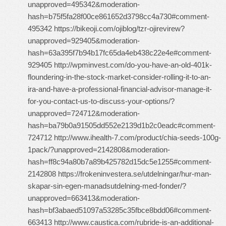
unapproved=495342&moderation-
hash=b75f5fa28f00ce861652d3798cc4a730#comment-
495342 https://bikeoji.com/ojiblog/tzr-ojirevirew?
unapproved=929405&moderation-
hash=63a395f7b94b17fc65da4eb438c22e4e#comment-
929405 http://wpminvest.com/do-you-have-an-old-401k-
floundering-in-the-stock-market-consider-rolling-it-to-an-
ira-and-have-a-professional-financial-advisor-manage-it-
for-you-contact-us-to-discuss-your-options/?
unapproved=724712&moderation-
hash=ba79b0a91505dd552e2139d1b2c0eadc#comment-
724712 http://www.ihealth-7.com/product/chia-seeds-100g-
1pack/?unapproved=2142808&moderation-
hash=ff8c94a80b7a89b425782d15dc5e1255#comment-
2142808 https://frokeninvestera.se/utdelningar/hur-man-
skapar-sin-egen-manadsutdelning-med-fonder/?
unapproved=663413&moderation-
hash=bf3abaed51097a53285c35fbce8bdd06#comment-
663413 http://www.caustica.com/rubride-is-an-additional-