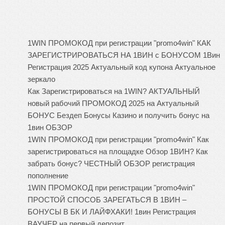
1WIN ПРОМОКОД при регистрации "promo4win" КАК
ЗАРЕГИСТРИРОВАТЬСЯ НА 1ВИН с БОНУСОМ 1Вин
Регистрация 2025 Актуальный код купона Актуальное
зеркало
Как Зарегистрироваться на 1WIN? АКТУАЛЬНЫЙ
новый рабочий ПРОМОКОД 2025 на Актуальный
БОНУС Бездеп Бонусы Казино и получить бонус на
1вин ОБЗОР
1WIN ПРОМОКОД при регистрации "promo4win" Как
зарегистрироваться на площадке Обзор 1ВИН? Как
забрать бонус? ЧЕСТНЫЙ ОБЗОР регистрация
пополнение
1WIN ПРОМОКОД при регистрации "promo4win"
ПРОСТОЙ СПОСОБ ЗАРЕГАТЬСЯ В 1ВИН –
БОНУСЫ В БК И ЛАЙФХАКИ! 1вин Регистрация
ВАУЧЕР на первый депозит