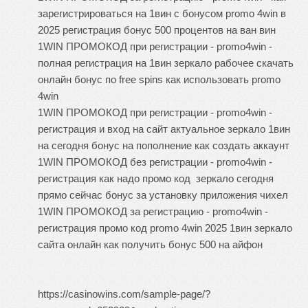
зарегистрироваться на 1вин с бонусом promo 4win в
2025 регистрация бонус 500 процентов на ван вин
1WIN ПРОМОКОД при регистрации - promo4win -
полная регистрация на 1вин зеркало рабочее скачать
онлайн бонус по free spins как использовать promo
4win
1WIN ПРОМОКОД при регистрации - promo4win -
регистрация и вход на сайт актуальное зеркало 1вин
на сегодня бонус на пополнение как создать аккаунт
1WIN ПРОМОКОД без регистрации - promo4win -
регистрация как надо промо код зеркало сегодня
прямо сейчас бонус за установку приложения чихел
1WIN ПРОМОКОД за регистрацию - promo4win -
регистрация промо код promo 4win 2025 1вин зеркало
сайта онлайн как получить бонус 500 на айфон
https://casinowins.com/sample-page/?