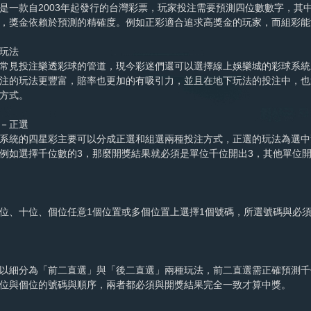
是一款自2003年起發行的台灣彩票，玩家投注需要預測四位數數字，其
，獎金依賴於預測的精確度。例如正彩適合追求高獎金的玩家，而組彩能
玩法
常見投注樂透彩球的管道，現今彩迷們還可以選擇線上娛樂城的彩球系統
注的玩法更豐富，賠率也更加的有吸引力，並且在地下玩法的投注中，也
方式。
－正選
系統的四星彩主要可以分成正選和組選兩種投注方式，正選的玩法為選中
例如選擇千位數的3，那麼開獎結果就必須是單位千位開出3，其他單位開
位、十位、個位任意1個位置或多個位置上選擇1個號碼，所選號碼與必
以細分為「前二直選」與「後二直選」兩種玩法，前二直選需正確預測千
位與個位的號碼與順序，兩者都必須與開獎結果完全一致才算中獎。