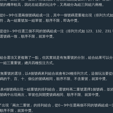
號的機率較高，因此在組選的玩法中，又再細分為組三與組六兩種。
從0～9中任選兩個號碼組成一注，其中一個號碼需重複出現（排列方式如 1
符，為一組重號加一組單號，順序不限，即為中獎。
是從0～9中任選三個不同的號碼組成一注（排列方式如 123、132、23
選號碼一致，順序不限，就算中獎。
組合選項又更複雜了一點，但其實就是有無重號的分別，組合結果可以分
一組三重重號」總共四種投注方式。
是無重號的選項，以4個號碼來列組合就會有24種排列方式，這個玩法要從
碼的千、百、十、個位的號碼相同，順序不限、不含重號，就算中獎。
代表4個號碼出現一組重號的排列組合，選號時再二重號選擇1個號碼，並
號碼中出現兩次，單號也與開獎號碼相同、順序不限、就算中獎。
了出現「兩次二重號」的排列組合，從0～9中任選兩個不同的號碼組成一
順序不限，就算中獎。