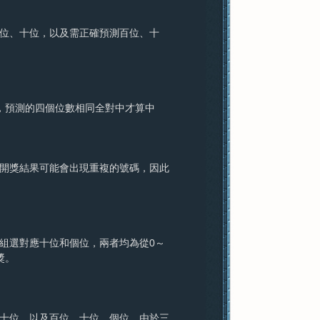
位、十位，以及需正確預測百位、十
，預測的四個位數相同全對中才算中
開獎結果可能會出現重複的號碼，因此
組選對應十位和個位，兩者均為從0～
獎。
十位，以及百位、十位、個位。由於三