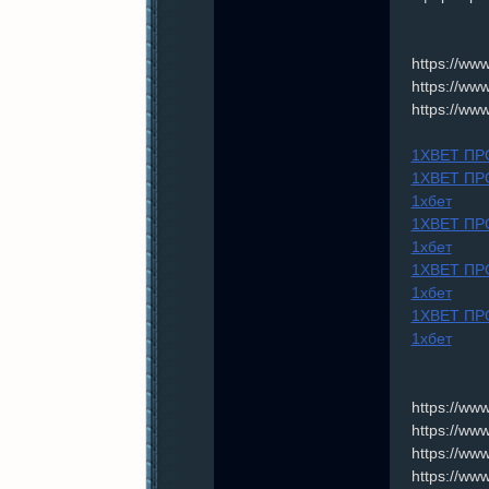
https://w
https://w
https://w
1XBET ПРО
1XBET ПРО
1хбет
1XBET ПРО
1хбет
1XBET ПРО
1хбет
1XBET ПРО
1хбет
https://w
https://w
https://w
https://w