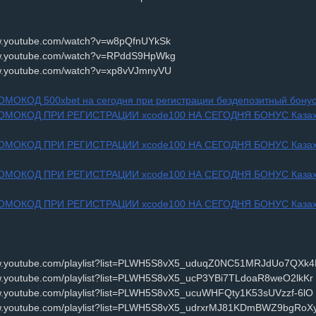
ww.youtube.com/watch?v=w8pQfnUYkSk
ww.youtube.com/watch?v=RPddS9HpWkg
ww.youtube.com/watch?v=xp8vVJmnyVU
МОКОД 500xbet на сегодня при регистрации бездепозитный бонус 
МОКОД ПРИ РЕГИСТРАЦИИ xcode100 НА СЕГОДНЯ БОНУС Казахста
МОКОД ПРИ РЕГИСТРАЦИИ xcode100 НА СЕГОДНЯ БОНУС Казахста
МОКОД ПРИ РЕГИСТРАЦИИ xcode100 НА СЕГОДНЯ БОНУС Казахста
МОКОД ПРИ РЕГИСТРАЦИИ xcode100 НА СЕГОДНЯ БОНУС Казахста
ww.youtube.com/playlist?list=PLWH5S8vX5_uduqZ0NC51MRJdUo7QXk4
ww.youtube.com/playlist?list=PLWH5S8vX5_ucP3YBi7TLdoaR8weO2lkKr
ww.youtube.com/playlist?list=PLWH5S8vX5_ucuWHFQty1K53sUVzzf-6lO
ww.youtube.com/playlist?list=PLWH5S8vX5_udrxrMJ81KDmBWZ9bgRoX