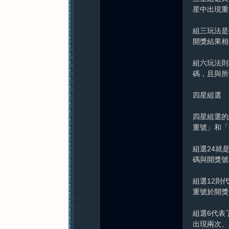
星中出現重
組三玩法是
開獎結果相
組六玩法則
碼，且與所
四星組選
四星組選的
重號」和「
組選24就
碼與開獎號
組選12則
重號於開獎
組選6代表
出現兩次、