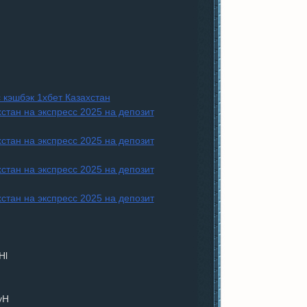
кэшбэк 1хбет Казахстан
н на экспресс 2025 на депозит
н на экспресс 2025 на депозит
н на экспресс 2025 на депозит
н на экспресс 2025 на депозит
Hl
yH