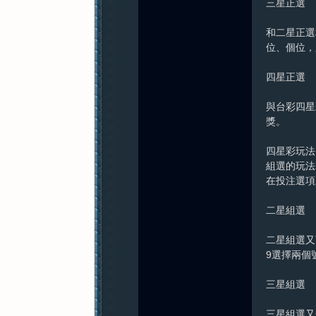
三星正選
和二星正選
位、個位，
紀
四星正選
與台彩四星
獎。
四星彩玩法
組選的玩法
在投注選項
元
二星組選
二星組選又
9選擇兩個
三星組選
三星組選又