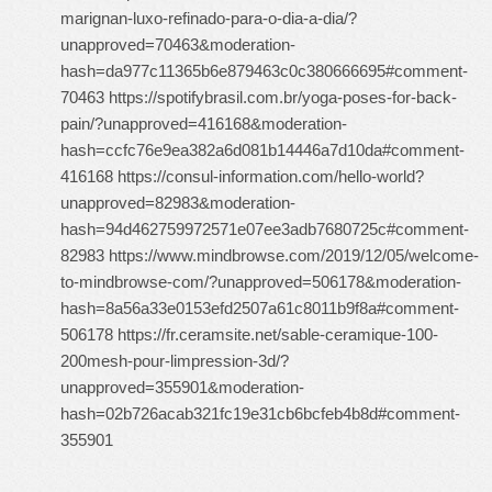
marignan-luxo-refinado-para-o-dia-a-dia/?
unapproved=70463&moderation-
hash=da977c11365b6e879463c0c380666695#comment-
70463 https://spotifybrasil.com.br/yoga-poses-for-back-
pain/?unapproved=416168&moderation-
hash=ccfc76e9ea382a6d081b14446a7d10da#comment-
416168 https://consul-information.com/hello-world?
unapproved=82983&moderation-
hash=94d462759972571e07ee3adb7680725c#comment-
82983 https://www.mindbrowse.com/2019/12/05/welcome-
to-mindbrowse-com/?unapproved=506178&moderation-
hash=8a56a33e0153efd2507a61c8011b9f8a#comment-
506178 https://fr.ceramsite.net/sable-ceramique-100-
200mesh-pour-limpression-3d/?
unapproved=355901&moderation-
hash=02b726acab321fc19e31cb6bcfeb4b8d#comment-
355901