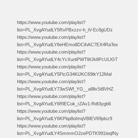
https://www.youtube.com/playlist?
list=PL_XvgAYudLY5RxPBxzzv-h_iV-Ec8gUDz
https://www.youtube.com/playlist?
list=PL_XvgAYudLY6eHEmo8DCihAC7EX4RaTes
https://www.youtube.com/playlist?
list=PL_XvgAYudLY4cYcXuntPWTWJk8PcULIGT
https://www.youtube.com/playlist?
list=PL_XvgAYudLY5FtcG34KlJKC69tkY12Mal
https://www.youtube.com/playlist?
list=PL_XvgAYudLY73wSWf_YG__a8llvSt8VHZ
https://www.youtube.com/playlist?
list=PL_XvgAYudLY6RlECok_rZAv1-Rdt3ygb6
https://www.youtube.com/playlist?
list=PL_XvgAYudLY6KPbp8oImqVBlEV69plsz9
https://www.youtube.com/playlist?
list=PL_XvgAYudLY4SmmmO2zePDTK991IeqfNy