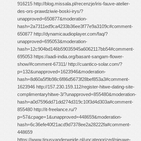
916215 http://blog.missala.pl/recenzje/iris-fauve-atelier-
des-ors-prawdziwie-boski-irys/?
unapproved=650877&moderation-
hash=2a7311ed9ca4233b36ee3f77e9a3109c#comment-
650877 http://dynamicaudioplayer.com/faq/?
unapproved=695053&moderation-
hash=12c904bd146b59035945a6062117bb54#comment-
695053 https://aadi-india.org/basant-sangam-flower-
show/#comment-67311/ http://cuantico-solar.com/?
p=132&unapproved=1623946&moderation-
hash=8d60a5f9b98c6f86d5673f28bef853a3#comment-
1623946 http://157.230.159.112/register-hitwe-dating-site-
complimentaryhitwe-3/?unapproved=855480&moderation-
hash=a0d7596dd71dd274d319c10f3d4d303a#comment-
855480 http://it-freelance.ru/?
p=57&cpage=1&unapproved=448659&moderation-
hash=6c36efe40f21acd9d7378ee2a28222fa#comment-
448659
https://www.tinusvanderweide.nl/uncategorized/nieuwe-