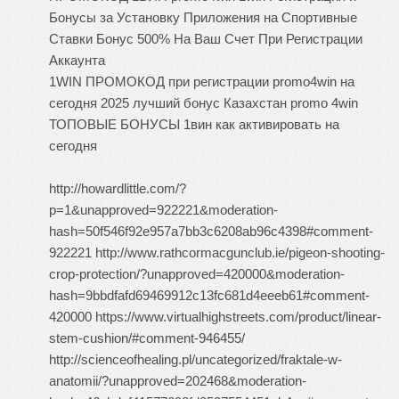
Бонусы за Установку Приложения на Спортивные
Ставки Бонус 500% На Ваш Счет При Регистрации
Аккаунта
1WIN ПРОМОКОД при регистрации promo4win на
сегодня 2025 лучший бонус Казахстан promo 4win
ТОПОВЫЕ БОНУСЫ 1вин как активировать на
сегодня
http://howardlittle.com/?
p=1&unapproved=922221&moderation-
hash=50f546f92e957a7bb3c6208ab96c4398#comment-
922221 http://www.rathcormacgunclub.ie/pigeon-shooting-
crop-protection/?unapproved=420000&moderation-
hash=9bbdfafd69469912c13fc681d4eeeb61#comment-
420000 https://www.virtualhighstreets.com/product/linear-
stem-cushion/#comment-946455/
http://scienceofhealing.pl/uncategorized/fraktale-w-
anatomii/?unapproved=202468&moderation-