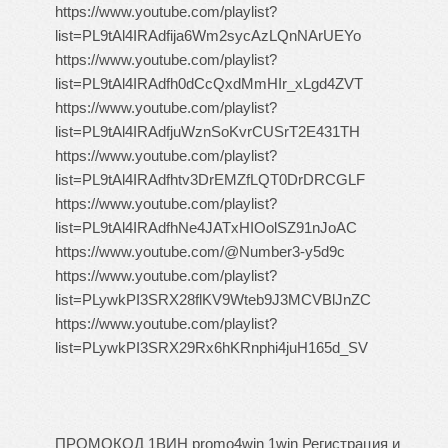
https://www.youtube.com/playlist?
list=PL9tAl4IRAdfija6Wm2sycAzLQnNArUEYo
https://www.youtube.com/playlist?
list=PL9tAl4IRAdfh0dCcQxdMmHIr_xLgd4ZVT
https://www.youtube.com/playlist?
list=PL9tAl4IRAdfjuWznSoKvrCUSrT2E431TH
https://www.youtube.com/playlist?
list=PL9tAl4IRAdfhtv3DrEMZfLQT0DrDRCGLF
https://www.youtube.com/playlist?
list=PL9tAl4IRAdfhNe4JATxHIOolSZ91nJoAC
https://www.youtube.com/@Number3-y5d9c
https://www.youtube.com/playlist?
list=PLywkPI3SRX28flKV9Wteb9J3MCVBlJnZC
https://www.youtube.com/playlist?
list=PLywkPI3SRX29Rx6hKRnphi4juH165d_SV
ПРОМОКОД 1ВИН promo4win 1win Регистрация и