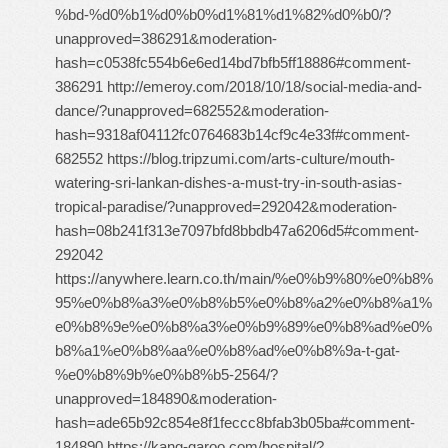
%bd-%d0%b1%d0%b0%d1%81%d1%82%d0%b0/?
unapproved=386291&moderation-
hash=c0538fc554b6e6ed14bd7bfb5ff18886#comment-
386291 http://emeroy.com/2018/10/18/social-media-and-
dance/?unapproved=682552&moderation-
hash=9318af04112fc0764683b14cf9c4e33f#comment-
682552 https://blog.tripzumi.com/arts-culture/mouth-
watering-sri-lankan-dishes-a-must-try-in-south-asias-
tropical-paradise/?unapproved=292042&moderation-
hash=08b241f313e7097bfd8bbdb47a6206d5#comment-
292042
https://anywhere.learn.co.th/main/%e0%b9%80%e0%b8%
95%e0%b8%a3%e0%b8%b5%e0%b8%a2%e0%b8%a1%
e0%b8%9e%e0%b8%a3%e0%b9%89%e0%b8%ad%e0%
b8%a1%e0%b8%aa%e0%b8%ad%e0%b8%9a-t-gat-
%e0%b8%9b%e0%b8%b5-2564/?
unapproved=184890&moderation-
hash=ade65b92c854e8f1feccc8bfab3b05ba#comment-
184890 https://kang-garoo.com/hospital/?