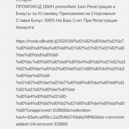
ПРОМОКОД 1ВИН promo4win 1win Регистрация и
Бонусы за Установку Приложения на Спортивные
Ставки Бонус 500% На Ваш Счет При Регистрации
Аккаунта
https://medcollkulob.tj/2020/18/%d1%82%d0%be%d2%b7
%d0%b8%d0%ba%d0%b8%d1%82%d1%81%d1%82%d0
%be%d0%bd%d0%b8-
%d0%bc%d0%b0%d0%bd/%d0%b4%d0%b0%d1%81%d1
%82%d0%be%d0%b2%d0%b0%d1%80%d0%b4%d2%b3
%d0%be%d0%b8-
%d1%82%d0%be%d2%b7%d0%b8%d0%ba%d0%b8%d1
%81%d1%82%d0%be%d0%bd-
%d0%b4%d0%b0%d1%80-
%d0%b4%d0%b0%d0%b2%d1%80%d0%be%d0%bd%d0
%b8/?unapproved=318866&moderation-
hash=83a4ca499cc2a2f54b0743afa24ff4b0&bs-comment-
added=1#comment-318866