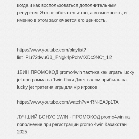
когда и как воспользоваться дополнительным
ресурсом. Это не обязательство, а возможность, и
именно в этом заключается его ценность.
https://www.youtube.com/playlist?
list=PLr72dwuG9_lFNgk4pPchVrXDc9NCt_1l2
1ВИН ПРОМОКОД promo4win тактика как играть lucky
jet программа на 1win Лаки Джет взлом прибыль на
lucky jet тратегия игрыдля vip игроков
https://www.youtube.com/watch?v=rRN-EAJp1TA
ЛУЧШИЙ БОНУС 1WIN - ПРОМОКОД promo4win на
пополнение при регистрации promo 4win Казахстан
2025