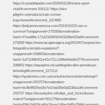
https://costadelpadel.com/2020/02/18/riviera-sport-
club/#comment-334111/ https://eko-
piligrim.ru/products/salo-svinoe-
kopchenoe/#comment_221480/
https://jodyannevanessa.com/2019/10/22/i-am-a-
survivor/?unapproved=279269&moderation-
hash=47ead8bc171d23430f164432d9a425a6#comment-
279269 https://www.lacajamagica.org/2019/07/exposicion-
fotografica-templo-expiatorio/?
unapproved=208853&moderation-
hash=1d71188b911e41e721c2d9be64a9e377#comment-
208853 https://aquaphor.od.ua/blog/akvafor-peredovye-
tehnologii#comment_227212/
https://qualvision.com.ua/sortydnichestvointernetshop/?
unapproved=293757&moderation-
hash=bc8b9f925ed3e7e2cfad35e0a0238a1d#comment-
293757 https://brusdeylins.info/tips_and_tricks/itunes-
match/?unapproved=501279&moderation-
hash=694c0d416ce6bc5baaa1d6ecfd45c094#comment-