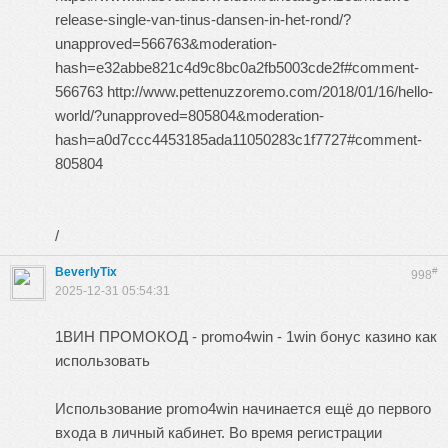
release-single-van-tinus-dansen-in-het-rond/?
unapproved=566763&moderation-
hash=e32abbe821c4d9c8bc0a2fb5003cde2f#comment-
566763 http://www.pettenuzzoremo.com/2018/01/16/hello-
world/?unapproved=805804&moderation-
hash=a0d7ccc4453185ada11050283c1f7727#comment-
805804
/
BeverlyTix
#
998
2025-12-31 05:54:31
1ВИН ПРОМОКОД - promo4win - 1win бонус казино как
использовать
Использование promo4win начинается ещё до первого
входа в личный кабинет. Во время регистрации