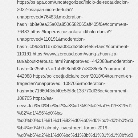
https://osiapa.com/uncategorized/inicio-de-recaudacion-
2022-osiapa-union-de-tula/?
unapproved=76483&moderation-
hash=bb8e9ea25a02a8596582065aff405f6e#comment-
76483 https://koperasinusantara.id/halo-dunia/?
unapproved=110191&moderation-
hash=cf963611b792ea0f3cd526854e854aec#comment-
110191 https://www.zerousd.com/wang-zhuan-za-
tan/about-zerousd.html?unapproved=442988&moderation-
hash=0e2556b7ac1abf6f8d5ff367d8088e3c#comment-
442988 https://policeetjudiciaire.com/2018/04/tournent-en-
tragedie/?unapproved=108705&moderation-
hash=bc7196043dd40c5f5f8e138770df36dc#comment-
108705 https://ea-
news.kz/%d0%be%d2%a3%d1%82%d2%af%d1%81%d1
%82%d1%96%d0%ba-
%d0%b0%d1%81%d1%82%d0%b0%d0%bd%d0%b0%d0
%b4%d0%b0-almaty-investment-forum-2019-
%d0%b6%d2%b1%d0%bc%d1%8b%d1%81%d1%8b%d0