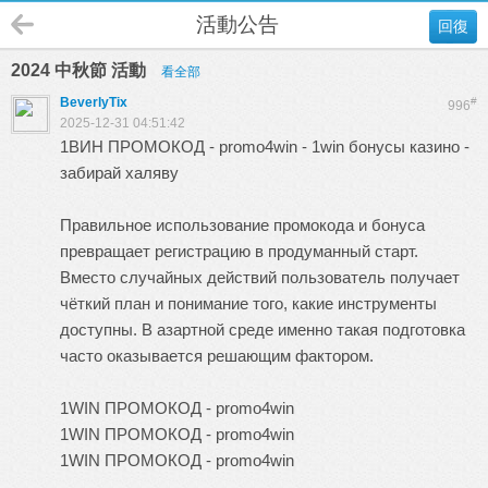
活動公告
回復
2024 中秋節 活動
看全部
BeverlyTix
#
996
2025-12-31 04:51:42
1ВИН ПРОМОКОД - promo4win - 1win бонусы казино -
забирай халяву
Правильное использование промокода и бонуса
превращает регистрацию в продуманный старт.
Вместо случайных действий пользователь получает
чёткий план и понимание того, какие инструменты
доступны. В азартной среде именно такая подготовка
часто оказывается решающим фактором.
1WIN ПРОМОКОД - promo4win
1WIN ПРОМОКОД - promo4win
1WIN ПРОМОКОД - promo4win