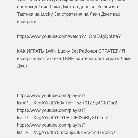
промокод 1вин Лаки Джет на депозит Кыргызча
Тактика на Lucky Jet стратегия на Лаки Джет как
выиграть
https://www.youtube.com/watch?v=OmDJgQpUtaY
КАК ИГРАТЬ 1WIN Lucky Jet Рабочая СТРАТЕГИЯ
выигрышная тактика 1ВИН зайти на сайт играть Лаки
Джет
https://www.youtube.com/playlist?
list=PL_XvgAYudLY60vRqHT5zR01ZSy4CKOnr2
https://www.youtube.com/playlist?
list=PL_XvgAYudLY5rY0FIPIF09hBfyXUIki_7
https://www.youtube.com/playlist?
list=PL_XvgAYudLY5mc3pjuOkKVr34m47VcEtU