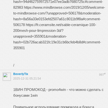
hash=94d462759972571e07ee3adb7680725c#comment-
82983 https://www.mindbrowse.com/2019/12/05/welcome-
to-mindbrowse-com/?unapproved=506178&moderation-
hash=8a56a33e0153efd2507a61c8011b9f8a#comment-
506178 https://fr.ceramsite.net/sable-ceramique-100-
200mesh-pour-limpression-3d/?
unapproved=355901&moderation-
hash=02b726acab321fc19e31cb6bcfeb4b8d#comment-
355901
/
BeverlyTix
#
997
2025-12-31 05:21:54
1ВИН ПРОМОКОД - promo4win - что можно сделать с
бонусами 1win
Правильное использование промокода и бонуса