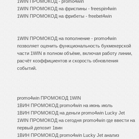
1WIN ПРОМОКОД - promo4win
1WIN ПРОМОКОД на фриспины - freespin4win
1WIN ПРОМОКОД на фрибеты - freebet4win
1WIN ПРОМОКОД на пополнение - promo4win
позволяет оценить функциональность букмекерской
части 1WIN в полном объёме, включая работу линии,
расчёт коэффициентов и скорость обновления
событий.
promo4win ПРОМОКОД 1WIN
1ВИН ПРОМОКОД promo4win на июнь июль
1ВИН ПРОМОКОД на деньги promo4win Lucky Jet
1WIN ПРОМОКОД на сегодня promo4win где ввести на
первый депозит 1вин
1ВИН ПРОМОКОД promo4win Lucky Jet анализ