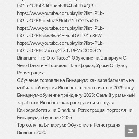
IpGLaO2E4K84Eucbh8BAhabJ7XQBt-
https://www.youtube.com/playlist?list=PLb-
IpGLaO2E6uoMoZS6kbbP1-hO7Tvx2D
https://www.youtube.com/playlist?list=PLb-
IpGLaO2E65ikw9w54FGunDVTPYm36W
https://www.youtube.com/playlist?list=PLb-
IpGLaO2E6CZVxny21ZJyPEVxCCXvOY
Binarium: Что Это Такое? Обучение на Бинариум С
Чего Начать – Торговая Платформа, Уроки С Нуля,
Регистрация
Обучение торговли на Бинариум: как зарабатывать на
мобильной версии Binarium - с чего начать в 2025 году
Бинариум-обучение трейдингу 2025: Самый ураганный
заработок Binarium - как раскрутиться с нуля
Как заработать на Binarium: Регистрация, торговля на
Бинариум, обучение 2025
Торговля на Бинариум: Обучение и Регистрация
Binarium 2025