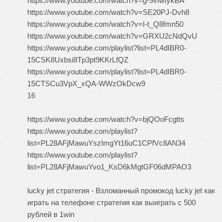
https://www.youtube.com/watch?v=g-9vIwIykBA
https://www.youtube.com/watch?v=SE20PJ-Dvh8
https://www.youtube.com/watch?v=I-t_Q8fmn50
https://www.youtube.com/watch?v=GRXU2cNdQvU
https://www.youtube.com/playlist?list=PL4dIBR0-
15CSK8Uxbsi8Tp3pt9KKrLfQZ
https://www.youtube.com/playlist?list=PL4dIBR0-
15CTSCu3VpX_xQA-WWzOkDcw9
16
https://www.youtube.com/watch?v=bjQOoFcgtts
https://www.youtube.com/playlist?
list=PL28AFjMawuYszImgYt16uC1CPfVc8AN34
https://www.youtube.com/playlist?
list=PL28AFjMawuYvo1_KsD6kMgtGF06dMPAO3
lucky jet стратегия - Взломанный промокод lucky jet как
играть на телефоне стратегия как выиграть с 500
рублей в 1win