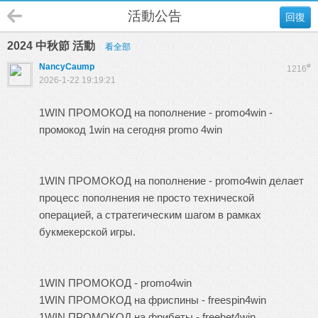
活動公告
回復
2024 中秋節 活動
看全部
NancyCaump
#
1216
2026-1-22 19:19:21
1WIN ПРОМОКОД на пополнение - promo4win -
промокод 1win на сегодня promo 4win
1WIN ПРОМОКОД на пополнение - promo4win делает
процесс пополнения не просто технической
операцией, а стратегическим шагом в рамках
букмекерской игры.
1WIN ПРОМОКОД - promo4win
1WIN ПРОМОКОД на фриспины - freespin4win
1WIN ПРОМОКОД на фрибеты - freebet4win