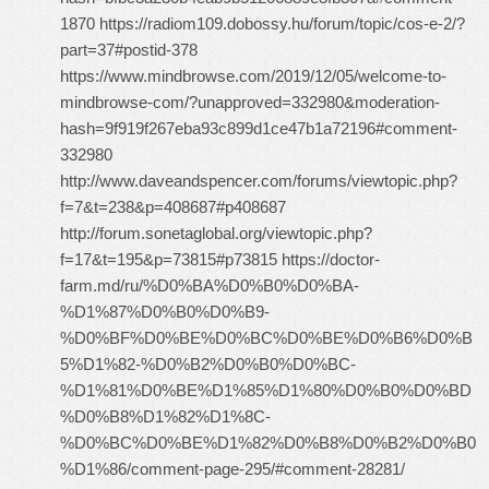
1870 https://radiom109.dobossy.hu/forum/topic/cos-e-2/?
part=37#postid-378
https://www.mindbrowse.com/2019/12/05/welcome-to-
mindbrowse-com/?unapproved=332980&moderation-
hash=9f919f267eba93c899d1ce47b1a72196#comment-
332980
http://www.daveandspencer.com/forums/viewtopic.php?
f=7&t=238&p=408687#p408687
http://forum.sonetaglobal.org/viewtopic.php?
f=17&t=195&p=73815#p73815 https://doctor-
farm.md/ru/%D0%BA%D0%B0%D0%BA-
%D1%87%D0%B0%D0%B9-
%D0%BF%D0%BE%D0%BC%D0%BE%D0%B6%D0%B
5%D1%82-%D0%B2%D0%B0%D0%BC-
%D1%81%D0%BE%D1%85%D1%80%D0%B0%D0%BD
%D0%B8%D1%82%D1%8C-
%D0%BC%D0%BE%D1%82%D0%B8%D0%B2%D0%B0
%D1%86/comment-page-295/#comment-28281/