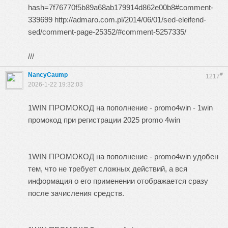
hash=7f76770f5b89a68ab179914d862e00b8#comment-
339699 http://admaro.com.pl/2014/06/01/sed-eleifend-
sed/comment-page-25352/#comment-5257335/
///
NancyCaump
#
1217
2026-1-22 19:32:03
1WIN ПРОМОКОД на пополнение - promo4win - 1win
промокод при регистрации 2025 promo 4win
1WIN ПРОМОКОД на пополнение - promo4win удобен
тем, что не требует сложных действий, а вся
информация о его применении отображается сразу
после зачисления средств.