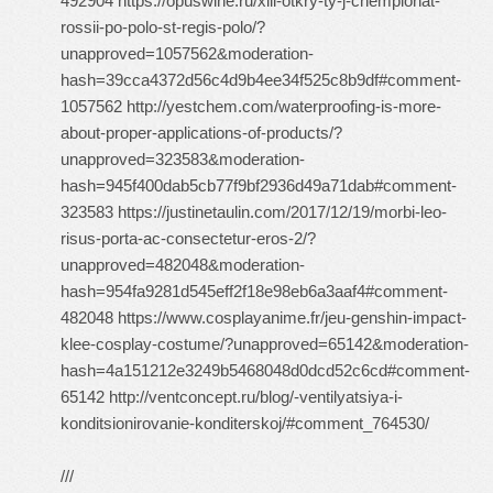
492904 https://opuswine.ru/xiii-otkry-ty-j-chempionat-
rossii-po-polo-st-regis-polo/?
unapproved=1057562&moderation-
hash=39cca4372d56c4d9b4ee34f525c8b9df#comment-
1057562 http://yestchem.com/waterproofing-is-more-
about-proper-applications-of-products/?
unapproved=323583&moderation-
hash=945f400dab5cb77f9bf2936d49a71dab#comment-
323583 https://justinetaulin.com/2017/12/19/morbi-leo-
risus-porta-ac-consectetur-eros-2/?
unapproved=482048&moderation-
hash=954fa9281d545eff2f18e98eb6a3aaf4#comment-
482048 https://www.cosplayanime.fr/jeu-genshin-impact-
klee-cosplay-costume/?unapproved=65142&moderation-
hash=4a151212e3249b5468048d0dcd52c6cd#comment-
65142 http://ventconcept.ru/blog/-ventilyatsiya-i-
konditsionirovanie-konditerskoj/#comment_764530/
///