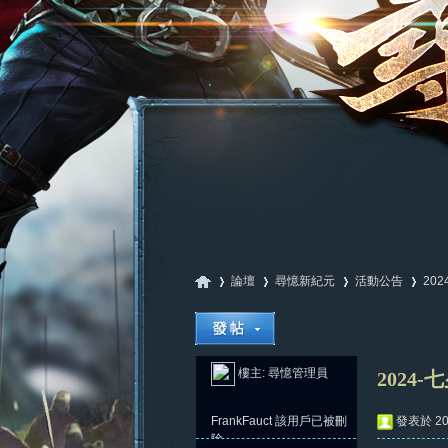
論壇
尋憶新紀元
活動公告
20
尋
»
›
›
›
樓主:
尋憶管理員
2024-
FrankFauct
該用戶已被刪
發表於 202
除