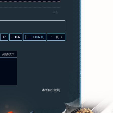
舉報
12
... 106
/ 106 頁
下一頁
高級模式
本版積分規則