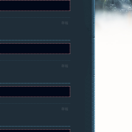
舉報
舉報
舉報