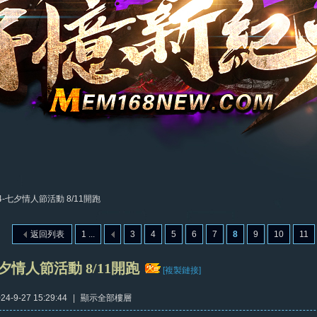
24-七夕情人節活動 8/11開跑
返回列表
1 ...
3
4
5
6
7
8
9
10
11
七夕情人節活動 8/11開跑
[複製鏈接]
4-9-27 15:29:44
|
顯示全部樓層