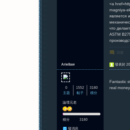
<a href=ht
magniya-e
является 
механическ
что делае
ASTM B275 
производс
回復
Ariellaw
發表於 202
Fantastic st
real money
0
1552
3180
主題
帖子
積分
論壇元老
積分
3180
發消息