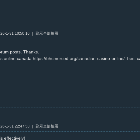
6-1-31 10:50:16
|
顯示全部樓層
forum posts. Thanks.
os online canada https://bhcmerced.org/canadian-casino-online/ best 
6-1-31 22:47:53
|
顯示全部樓層
s effectively!