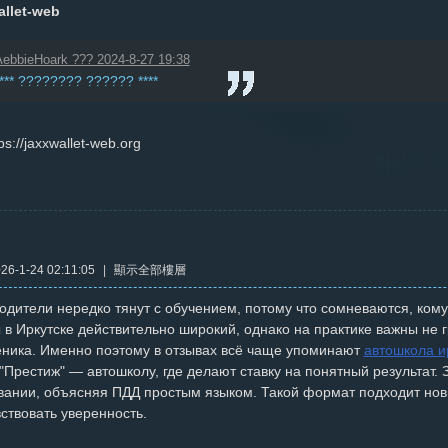
allet-web
ebbieHoark ??? 2024-8-27 19:38
**** ???????? ?????? ****
tps://jaxxwallet-web.org
6-1-24 02:11:05
|
顯示全部樓層
одители нередко тянут с обучением, потому что сомневаются, ком
 в Иркутске действительно широкий, однако на практике важны не 
еника. Именно поэтому в отзывах всё чаще упоминают
автошкола и
Престиж" — автошколу, где делают ставку на понятный результат. 
ивании, объясняя ПДД простым языком. Такой формат подходит нов
ствовать уверенность.