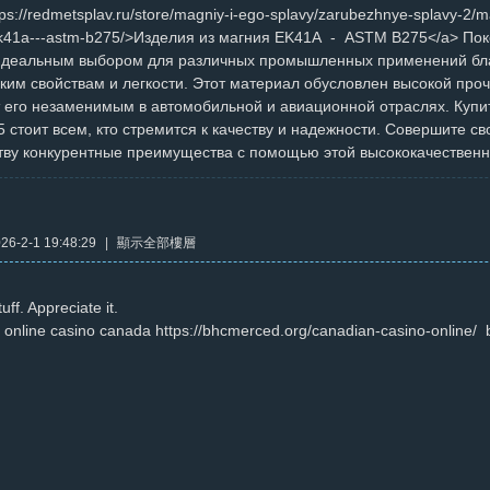
tps://redmetsplav.ru/store/magniy-i-ego-splavy/zarubezhnye-splavy-2/m
k41a---astm-b275/>Изделия из магния EK41A - ASTM B275</a> Пок
идеальным выбором для различных промышленных применений б
им свойствам и легкости. Этот материал обусловлен высокой проч
т его незаменимым в автомобильной и авиационной отраслях. Купи
стоит всем, кто стремится к качеству и надежности. Совершите св
тву конкурентные преимущества с помощью этой высококачественн
6-2-1 19:48:29
|
顯示全部樓層
uff. Appreciate it.
 online casino canada https://bhcmerced.org/canadian-casino-online/ b