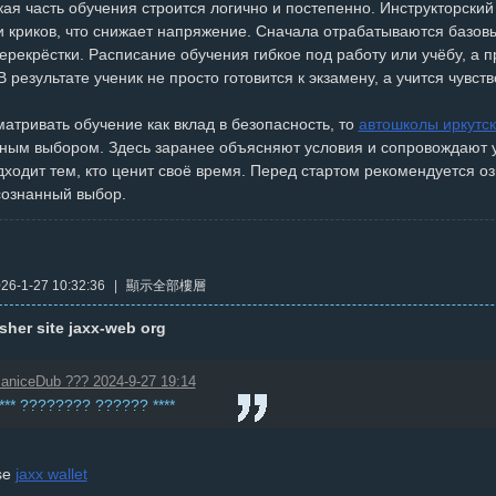
ая часть обучения строится логично и постепенно. Инструкторский 
и криков, что снижает напряжение. Сначала отрабатываются базов
рекрёстки. Расписание обучения гибкое под работу или учёбу, а 
В результате ученик не просто готовится к экзамену, а учится чувст
атривать обучение как вклад в безопасность, то
автошколы иркутс
ным выбором. Здесь заранее объясняют условия и сопровождают уч
ходит тем, кто ценит своё время. Перед стартом рекомендуется о
сознанный выбор.
6-1-27 10:32:36
|
顯示全部樓層
sher site jaxx-web org
aniceDub ??? 2024-9-27 19:14
**** ???????? ?????? ****
se
jaxx wallet