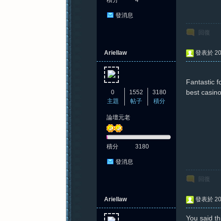
積分
4
發消息
回復
Ariellaw
發表於 202
Fantastic 
best casin
0
1552
3180
主題
帖子
積分
論壇元老
積分
3180
發消息
回復
Ariellaw
發表於 202
You said thi