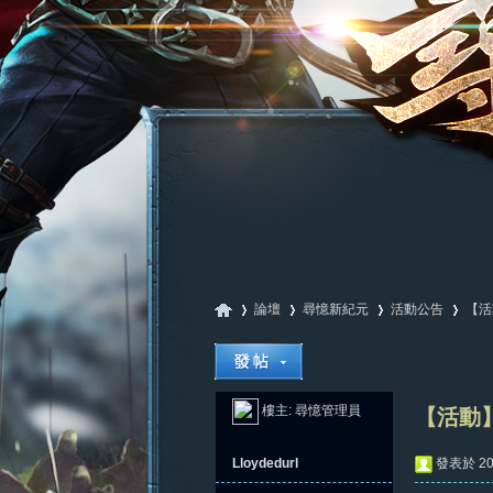
論壇
尋憶新紀元
活動公告
【活
尋
»
›
›
›
樓主:
尋憶管理員
【活動】
Lloydedurl
發表於 202