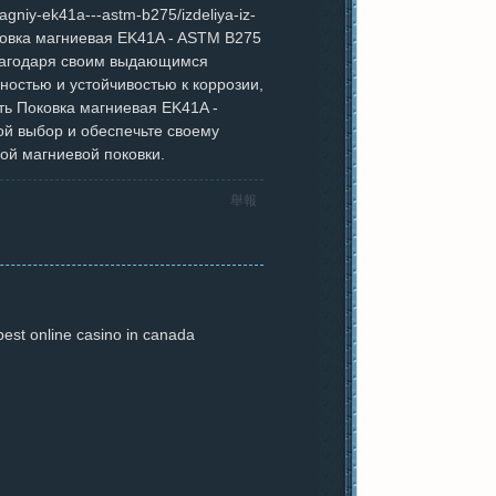
agniy-ek41a---astm-b275/izdeliya-iz-
овка магниевая EK41A - ASTM B275
лагодаря своим выдающимся
ностью и устойчивостью к коррозии,
ть Поковка магниевая EK41A -
ой выбор и обеспечьте своему
ой магниевой поковки.
舉報
est online casino in canada