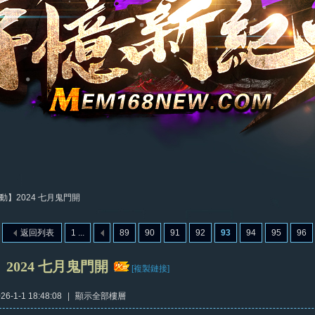
動】2024 七月鬼門開
返回列表
1 ...
89
90
91
92
93
94
95
96
2024 七月鬼門開
[複製鏈接]
6-1-1 18:48:08
|
顯示全部樓層