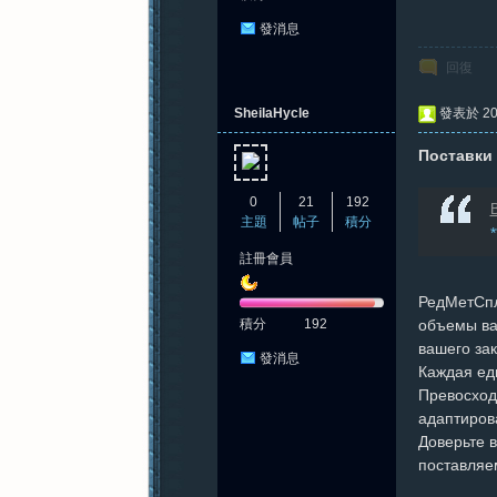
發消息
回復
SheilaHycle
發表於 202
Поставки 
0
21
192
B
主題
帖子
積分
註冊會員
РедМетСпл
積分
192
объемы ва
вашего зак
發消息
Каждая ед
Превосход
адаптиров
Доверьте 
поставляе