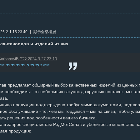
6-2-1 15:23:40
|
顯示全部樓層
лантаноидов и изделий из них.
arbarawiB ??? 2024-9-27 23:10
**** ???????? ?????? ****
ав предлагает обширный выбор качественных изделий из ценных м
м необходимы - от небольших закупок до крупных поставок, мы г
аза.
иница продукции подтверждена требуемыми документами, подтвер
ное обслуживание - то, чем мы гордимся – мы на связи, чтобы ула
ать решения под особенности вашего бизнеса.
ваш запрос специалистам РедМетСплав и убедитесь в множестве 
мая продукция: