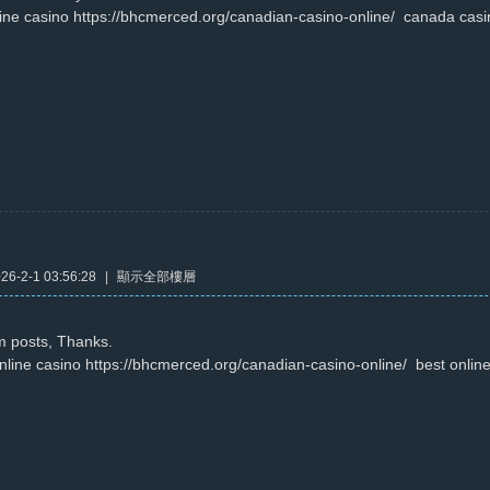
ine casino https://bhcmerced.org/canadian-casino-online/ canada casi
6-2-1 03:56:28
|
顯示全部樓層
m posts, Thanks.
nline casino https://bhcmerced.org/canadian-casino-online/ best onlin