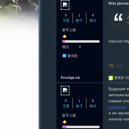
this jaxxw
0
1
4
A
主題
帖子
積分
新手上路
憶
internet ht
積分
4
發消息
回復
Prestige-irk
發表於 202
Будущие в
新
автошколы
навыки уч
0
1
6
主題
帖子
積分
обучения
"
а не зауч
新手上路
начала чув