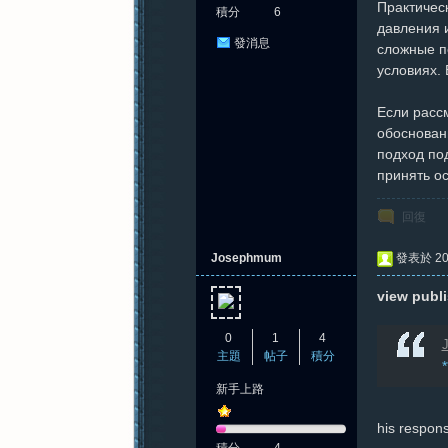
Практическ
積分
6
давления 
發消息
сложные пе
условиях. 
紀
Если рассм
обоснован
подход под
принять о
回復
Josephmum
發表於 202
元
view publi
0
1
4
J
主題
帖子
積分
新手上路
his respon