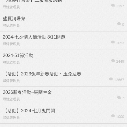
【揪團打台幣】二服開服活動
1397
尋憶管理員
盛夏消暑祭
0
尋憶管理員
2024-七夕情人節活動 8/11開跑
熱帖
用戶
版塊
搜索
1053
尋憶管理員
2024-51節活動
2449
尋憶管理員
【活動】2023兔年新春活動 ~ 玉兔迎春
12667
尋憶管理員
2026新春活動~馬蹄生金
7
尋憶管理員
【活動】2024 七月鬼門開
1000
尋憶管理員