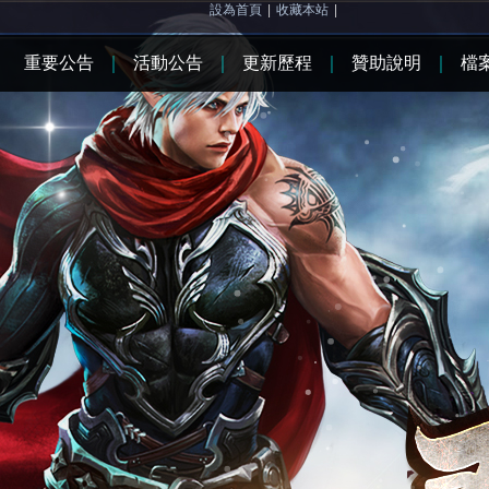
設為首頁
|
收藏本站
|