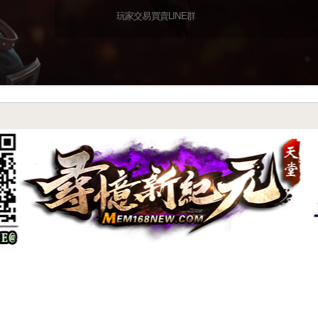
玩家交易買賣LINE群
尋憶特色系統介紹