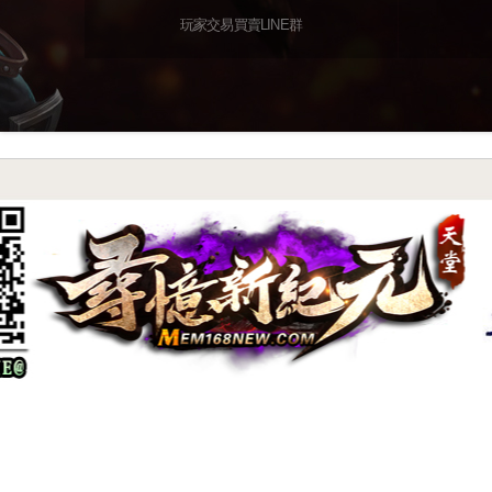
玩家交易買賣LINE群
尋憶特色系統介紹