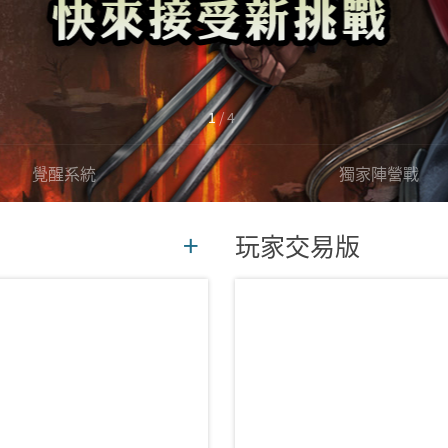
2
/
4
覺醒系統
獨家陣營戰
玩家交易版