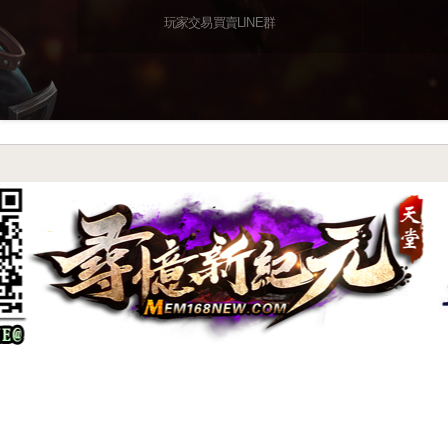
玩家交易買賣LINE群
尋憶特色系統介紹