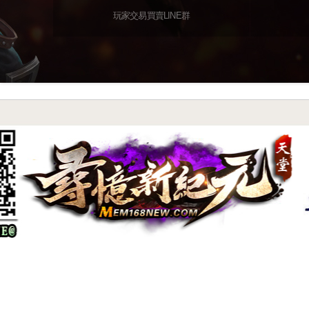
玩家交易買賣LINE群
尋憶特色系統介紹