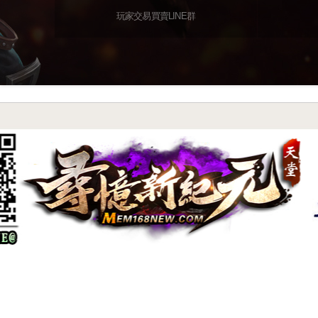
玩家交易買賣LINE群
尋憶特色系統介紹